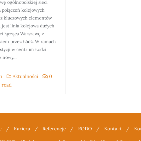
wę ogólnopolskiej sieci
h połączeń kolejowych.
z kluczowych elementów
 jest linia kolejowa dużych
ci łącząca Warszawę z
iem przez Łódź. W ramach
stycji w centrum Łodzi
e nowy…
n
Aktualności
0
 read
e
Kariera
Referencje
RODO
Kontakt
Ko