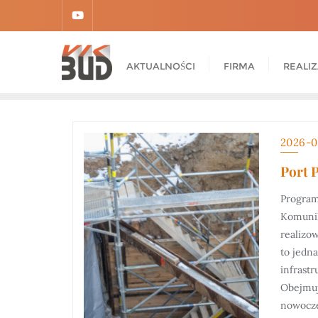
AKTUALNOŚCI
FIRMA
REALI
2026-0
Port 
Program
Komunik
realizo
to jedna
infrastr
Obejmuj
nowocze