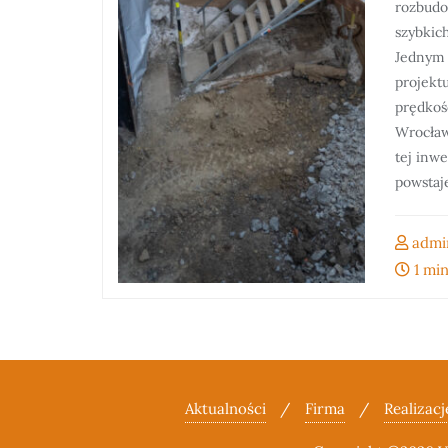
rozbudo
szybkic
Jednym 
projektu
prędkoś
Wrocław
tej inwe
powstaj
admi
1 min
Aktualności
Firma
Realizacj