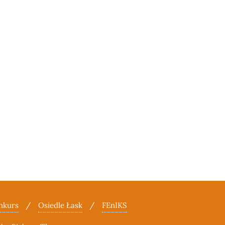
nkurs
Osiedle Łask
FEnIKS