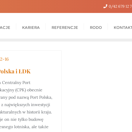
0/42 679 12 
ZACJE
KARIERA
REFERENCJE
RODO
KONTAK
2-16
Polska i ŁDK
 Centralny Port
acyjny (CPK) obecnie
wany pod nazwą Port Polska,
 z największych inwestycji
ukturalnych w historii kraju.
e on nie tylko budowę
snego lotniska, ale także