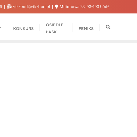
76
vik-bud@vik-bud.pl
Milionowa 23, 93-193 Łódź
OSIEDLE
T
KONKURS
FENIKS
ŁASK