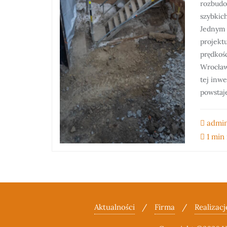
rozbudo
szybkic
Jednym 
projektu
prędkośc
Wrocław
tej inw
powstaj
admi
1 min
Aktualności
Firma
Realizacj