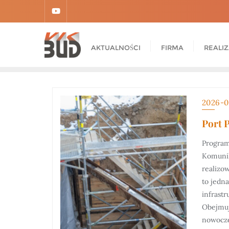
AKTUALNOŚCI
FIRMA
REALI
2026-0
Port 
Program
Komunik
realizo
to jedna
infrastr
Obejmuj
nowocze