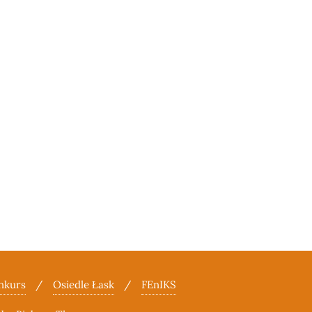
nkurs
Osiedle Łask
FEnIKS