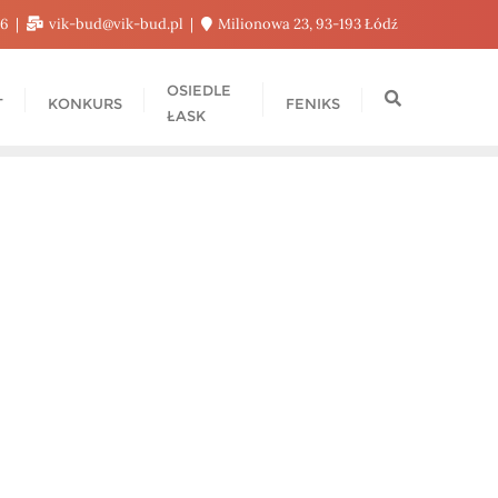
76
vik-bud@vik-bud.pl
Milionowa 23, 93-193 Łódź
OSIEDLE
T
KONKURS
FENIKS
ŁASK