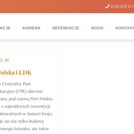
0/42 679 12 
ZACJE
KARIERA
REFERENCJE
RODO
KONTAK
2-16
Polska i ŁDK
 Centralny Port
acyjny (CPK) obecnie
wany pod nazwą Port Polska,
 z największych inwestycji
ukturalnych w historii kraju.
e on nie tylko budowę
snego lotniska, ale także