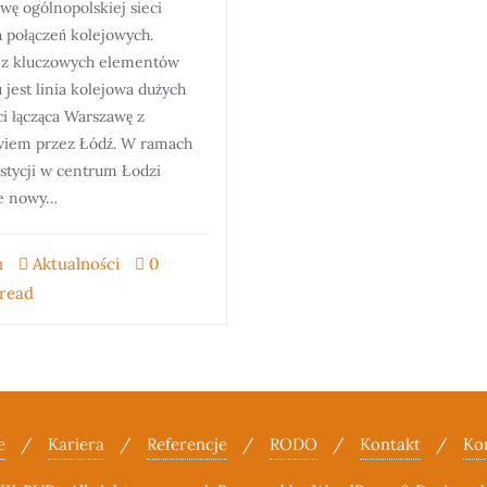
wę ogólnopolskiej sieci
h połączeń kolejowych.
z kluczowych elementów
 jest linia kolejowa dużych
i łącząca Warszawę z
iem przez Łódź. W ramach
estycji w centrum Łodzi
e nowy…
n
Aktualności
0
 read
e
Kariera
Referencje
RODO
Kontakt
Ko