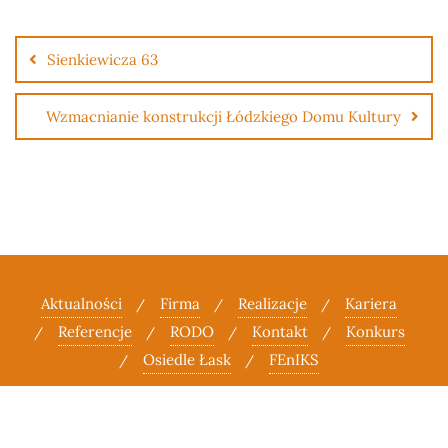
Sienkiewicza 63
Wzmacnianie konstrukcji Łódzkiego Domu Kultury
Aktualności
Firma
Realizacje
Kariera
Referencje
RODO
Kontakt
Konkurs
Osiedle Łask
FEnIKS
Copyright ©2026 VIK-BUD . All rights reserved.
Powered by
WordPress
&
Designed by
Bizberg Themes