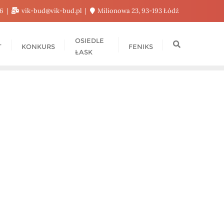
76
vik-bud@vik-bud.pl
Milionowa 23, 93-193 Łódź
OSIEDLE
T
KONKURS
FENIKS
ŁASK